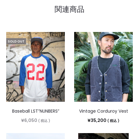
関連商品
SOLD OUT
Baseball LST”NUNBERS”
Vintage Corduroy Vest
¥
6,050
¥
35,200
( 税込 )
( 税込 )