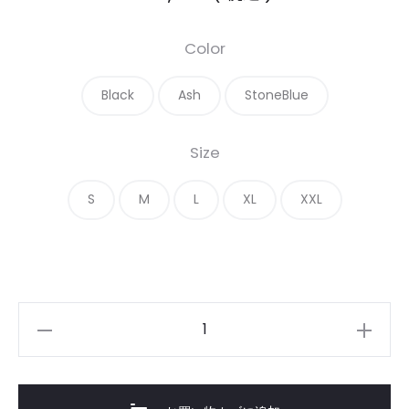
Color
Black
Ash
StoneBlue
Size
S
M
L
XL
XXL
12oz
Heavy-
weight