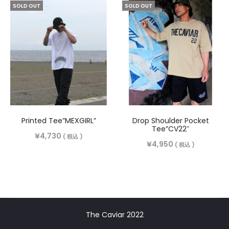
SOLD OUT
SOLD OUT
Printed Tee”MEXGIRL”
Drop Shoulder Pocket
Tee”CV22″
¥
4,730
( 税込 )
¥
4,950
( 税込 )
The Caviar 2022