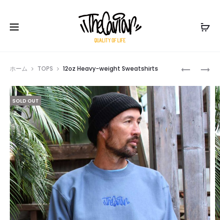
Prod
12OZ
12OZ
ホーム
TOPS
12oz Heavy-weight Sweatshirts
HEAVY-
HEAVY-
navig
WEIGHT
WEIGHT
SOLD OUT
PULL-
SWEATPA
HOODIE