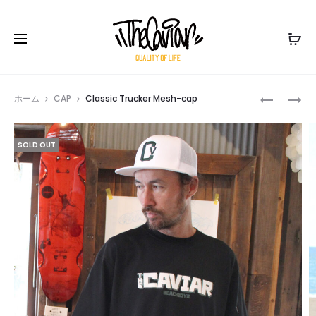
Prod
WIDE-
RIP
ホーム
CAP
Classic Trucker Mesh-cap
BRIM
SHOULDE
navig
SURF-
MARCHE-
SOLD OUT
HAT
BAG