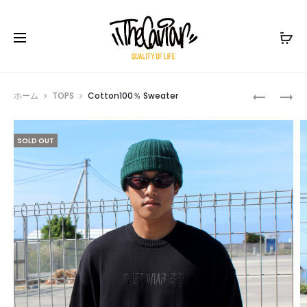
Prod
REVERSIB
COTTON
ホーム
TOPS
Cotton100％ Sweater
FLEECE×
FLANNEL
navig
JACKET
SHIRTS
SOLD OUT