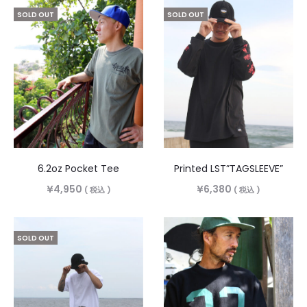
SOLD OUT
SOLD OUT
6.2oz Pocket Tee
Printed LST”TAGSLEEVE”
¥
4,950
¥
6,380
( 税込 )
( 税込 )
SOLD OUT