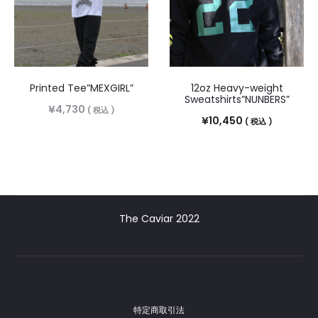
Printed Tee”MEXGIRL”
12oz Heavy-weight
Sweatshirts”NUNBERS”
¥
4,730
( 税込 )
¥
10,450
( 税込 )
The Caviar 2022
特定商取引法