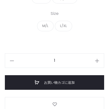
Size
M/L
L/XL
Cotton100％
Sweater
個
お買い物カゴに追加