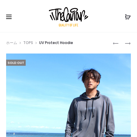
Prod
NYLON
UTILITY
ホーム
TOPS
UV Protect Hoodie
HYBRID-
DRY-
navig
SHORTS
TEE
SOLD OUT