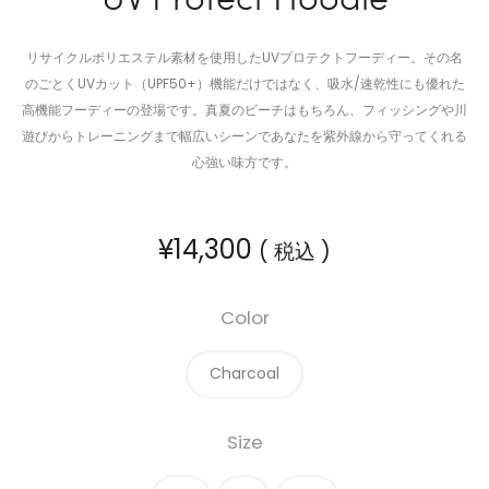
リサイクルポリエステル素材を使用した
UV
プロテクトフーディー。その名
のごとく
UV
カット（
UPF50+
）機能だけではなく、吸水
/
速乾性にも優れた
高機能フーディーの登場です。真夏のビーチはもちろん、フィッシングや川
遊びからトレーニングまで幅広いシーンであなたを紫外線から守ってくれる
心強い味方です。
¥
14,300
( 税込 )
Color
Charcoal
Size