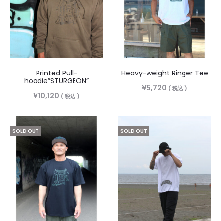
Printed Pull-
Heavy-weight Ringer Tee
hoodie”STURGEON”
¥
5,720
( 税込 )
¥
10,120
( 税込 )
SOLD OUT
SOLD OUT